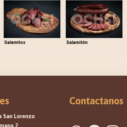
Salamitos
Salamitón
es
Contactanos
a San Lorenzo
emana 2