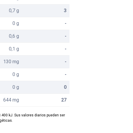
0,7 g
3
0 g
-
0,6 g
-
0,1 g
-
130 mg
-
0 g
-
0 g
0
644 mg
27
8.400 kJ. Sus valores diarios pueden ser
éticas.