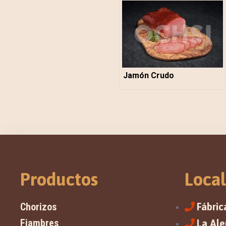
Jamón Crudo
Productos
Local
Chorizos
Fábric
Fiambres
La Al