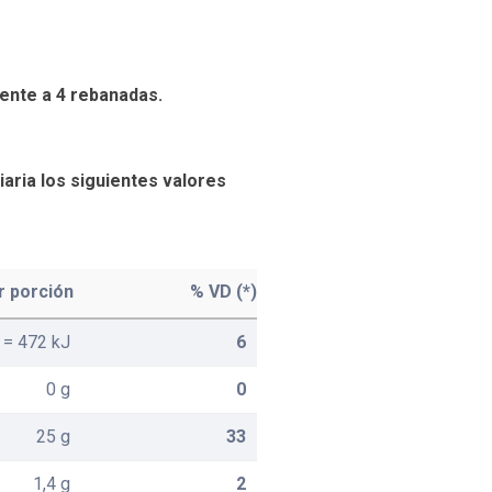
ente a 4 rebanadas.
aria los siguientes valores
r porción
% VD (*)
 = 472 kJ
6
0 g
0
25 g
33
1,4 g
2