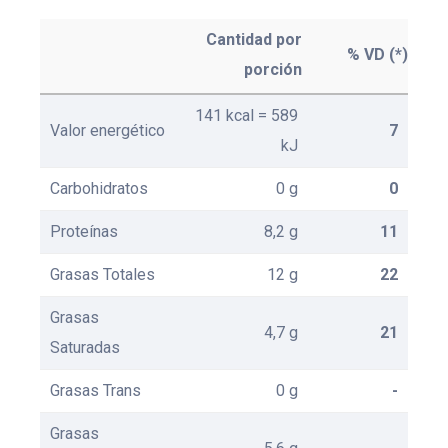
Cantidad por
% VD (*)
porción
141 kcal = 589
Valor energético
7
kJ
Carbohidratos
0 g
0
Proteínas
8,2 g
11
Grasas Totales
12 g
22
Grasas
4,7 g
21
Saturadas
Grasas Trans
0 g
-
Grasas