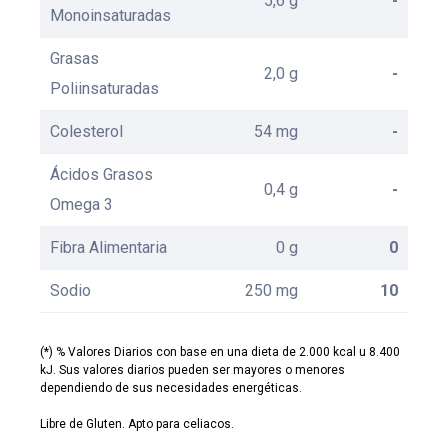
5,6 g
-
Monoinsaturadas
Grasas
2,0 g
-
Poliinsaturadas
Colesterol
54 mg
-
Ácidos Grasos
0,4 g
-
Omega 3
Fibra Alimentaria
0 g
0
Sodio
250 mg
10
(*) % Valores Diarios con base en una dieta de 2.000 kcal u 8.400
kJ. Sus valores diarios pueden ser mayores o menores
dependiendo de sus necesidades energéticas.
Libre de Gluten. Apto para celiacos.