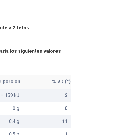
te a 2 fetas.
iaria los siguientes valores
r porción
% VD (*)
 = 159 kJ
2
0 g
0
8,4 g
11
0,5 g
1