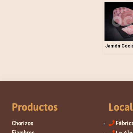
Jamón Coci
Productos
Local
Chorizos
Fábric
Fiambres
La Al