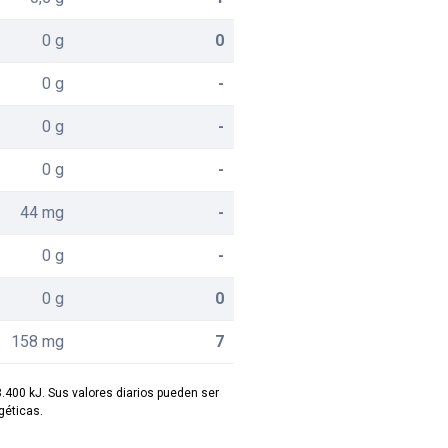
0 g
0
0 g
-
0 g
-
0 g
-
44 mg
-
0 g
-
0 g
0
158 mg
7
8.400 kJ. Sus valores diarios pueden ser
éticas.