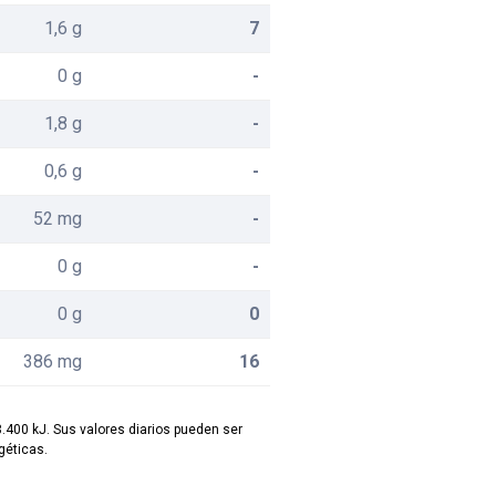
1,6 g
7
0 g
-
1,8 g
-
0,6 g
-
52 mg
-
0 g
-
0 g
0
386 mg
16
8.400 kJ. Sus valores diarios pueden ser
éticas.