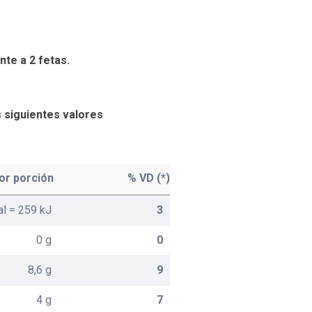
nte a 2 fetas.
s siguientes valores
or porción
% VD (*)
al = 259 kJ
3
0 g
0
8,6 g
9
4 g
7