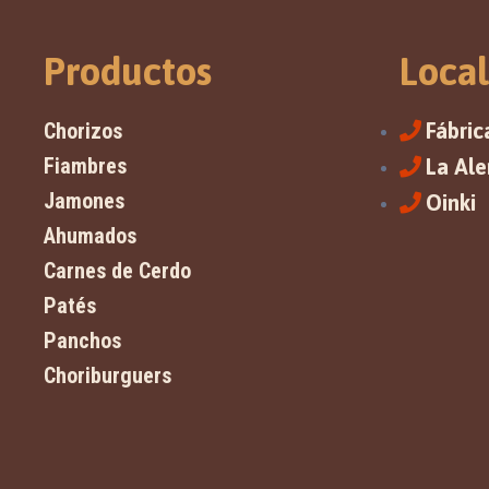
Productos
Local
Chorizos
Fábric
Fiambres
La Al
Jamones
Oinki
Ahumados
Carnes de Cerdo
Patés
Panchos
Choriburguers