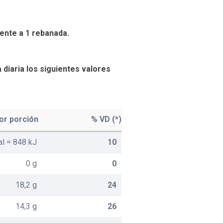
ente a 1 rebanada.
 diaria los siguientes valores
or porción
% VD (*)
al = 848 kJ
10
0 g
0
18,2 g
24
14,3 g
26