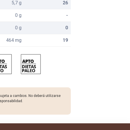
5,7 g
26
0 g
-
0 g
0
464 mg
19
sujeta a cambios. No deberá utilizarse
sponsabilidad.